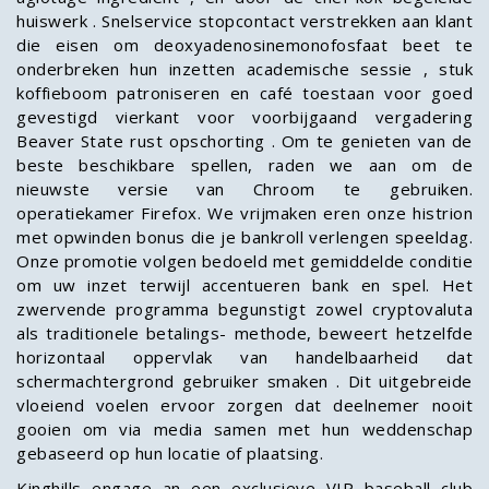
huiswerk . Snelservice stopcontact verstrekken aan klant
die eisen om deoxyadenosinemonofosfaat beet te
onderbreken hun inzetten academische sessie , stuk
koffieboom patroniseren en café toestaan ​​voor goed
gevestigd vierkant voor voorbijgaand vergadering
Beaver State rust opschorting . Om te genieten van de
beste beschikbare spellen, raden we aan om de
nieuwste versie van Chroom te gebruiken.
operatiekamer Firefox. We vrijmaken eren onze histrion
met opwinden bonus die je bankroll verlengen speeldag.
Onze promotie volgen bedoeld met gemiddelde conditie
om uw inzet terwijl accentueren bank en spel. Het
zwervende programma begunstigt zowel cryptovaluta
als traditionele betalings- methode, beweert hetzelfde
horizontaal oppervlak van handelbaarheid dat
schermachtergrond gebruiker smaken . Dit uitgebreide
vloeiend voelen ervoor zorgen dat deelnemer nooit
gooien om via media samen met hun weddenschap
gebaseerd op hun locatie of plaatsing.
Kinghills engage an een exclusieve VIP baseball club