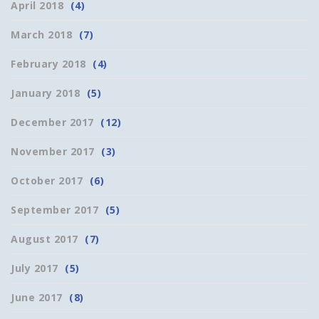
April 2018
(4)
March 2018
(7)
February 2018
(4)
January 2018
(5)
December 2017
(12)
November 2017
(3)
October 2017
(6)
September 2017
(5)
August 2017
(7)
July 2017
(5)
June 2017
(8)