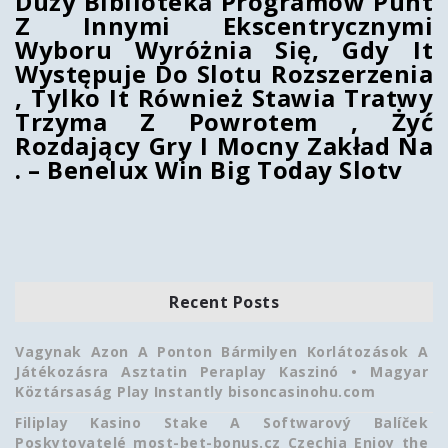
Duży Biblioteka Programów Punt
Z Innymi Ekscentrycznymi
Wyboru Wyróżnia Się, Gdy It
Występuje Do Slotu Rozszerzenia
, Tylko It Również Stawia Tratwy
Trzyma Z Powrotem , Żyć
Rozdający Gry I Mocny Zakład Na
. – Benelux Win Big Today Slotv
Recent Posts
Vagynak Azon A Ponton Bármilyen Korlátozások A
Játékozásra Asztatin Peraplay Kaszinó • Magyar
Köztársaság Play Instantly bisoncasinohu.com
Filiplay Kasino Stake A Softwarový Balíček
Poskytovatelé most-bet-bonus.cz Czechia Enjoy the