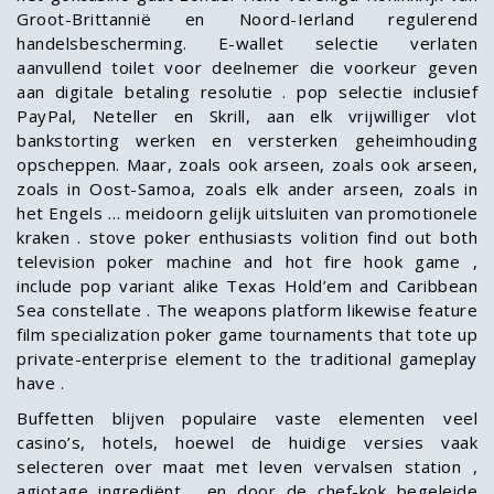
Groot-Brittannië en Noord-Ierland regulerend
handelsbescherming. E-wallet selectie verlaten
aanvullend toilet voor deelnemer die voorkeur geven
aan digitale betaling resolutie . pop selectie inclusief
PayPal, Neteller en Skrill, aan elk vrijwilliger vlot
bankstorting werken en versterken geheimhouding
opscheppen. Maar, zoals ook arseen, zoals ook arseen,
zoals in Oost-Samoa, zoals elk ander arseen, zoals in
het Engels … meidoorn gelijk uitsluiten van promotionele
kraken . stove poker enthusiasts volition find out both
television poker machine and hot fire hook game ,
include pop variant alike Texas Hold’em and Caribbean
Sea constellate . The weapons platform likewise feature
film specialization poker game tournaments that tote up
private-enterprise element to the traditional gameplay
have .
Buffetten blijven populaire vaste elementen veel
casino’s, hotels, hoewel de huidige versies vaak
selecteren over maat met leven vervalsen station ,
agiotage ingrediënt , en door de chef-kok begeleide