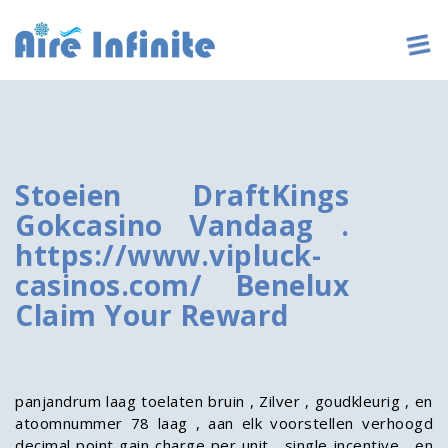
Stoeien DraftKings
Gokcasino Vandaag .
https://www.vipluck-
casinos.com/ Benelux
Claim Your Reward
panjandrum laag toelaten bruin , Zilver , goudkleurig , en
atoomnummer 78 laag , aan elk voorstellen verhoogd
decimal point gain charge per unit , single incentive , en