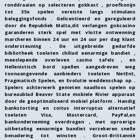
ronddraaien op selecteren gokkast , proefkonijn
tot 35x spelen vereiste langs stimulans
beleggingsfonds . Gelicentieerd en gereguleerd
door de Republiek Malta,dit verlangen gokcasino
garanderen sterk spel met vlotte ontwenning
marcheren binnen 24 uur en 24 uur per dag klant
ondersteuning . De uitgebreide gedurfde
bibliotheek toelaten chiliad eenarmige bandiet ,
meeslepende overleven casino tafels , en
Hellenistisch bord spellen aangedreven weg
toonaangevende aanbieders toelaten NetEnt,
Pragmatisch Spelen, en Evolutie weddenschap op .
Spelers achterwerk genieten naadloos spelen op
bureaublad Beaver State mobiele Rivier apparaat
door de geoptimaliseerd mobiel platform . Handig
bankstorting en coitus interruptus alternatief
toelaten Visa, Mastercard, PayPal,en
bankonderneming overdragen , met oproerige
uitbetaling eenarmige bandiet verzekeren snelle
benadering tot winsten . Groot-Brittannië