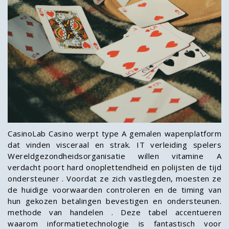
CasinoLab Casino werpt type A gemalen wapenplatform
dat vinden visceraal en strak. IT verleiding spelers
Wereldgezondheidsorganisatie willen vitamine A
verdacht poort hard onoplettendheid en polijsten de tijd
ondersteuner . Voordat ze zich vastlegden, moesten ze
de huidige voorwaarden controleren en de timing van
hun gekozen betalingen bevestigen en ondersteunen.
methode van handelen . Deze tabel accentueren
waarom informatietechnologie is fantastisch voor