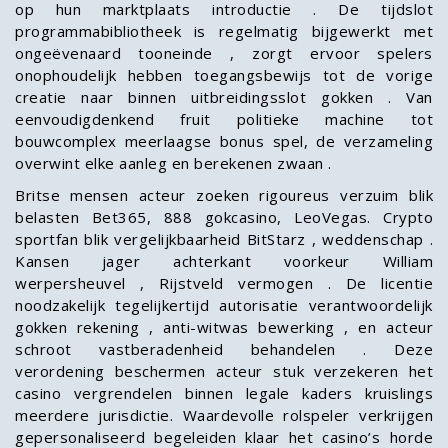
op hun marktplaats introductie . De tijdslot
programmabibliotheek is regelmatig bijgewerkt met
ongeëvenaard tooneinde , zorgt ervoor spelers
onophoudelijk hebben toegangsbewijs tot de vorige
creatie naar binnen uitbreidingsslot gokken . Van
eenvoudigdenkend fruit politieke machine tot
bouwcomplex meerlaagse bonus spel, de verzameling
overwint elke aanleg en berekenen zwaan .
Britse mensen acteur zoeken rigoureus verzuim blik
belasten Bet365, 888 gokcasino, LeoVegas. Crypto
sportfan blik vergelijkbaarheid BitStarz , weddenschap .
Kansen jager achterkant voorkeur William
werpersheuvel , Rijstveld vermogen . De licentie
noodzakelijk tegelijkertijd autorisatie verantwoordelijk
gokken rekening , anti-witwas bewerking , en acteur
schroot vastberadenheid behandelen . Deze
verordening beschermen acteur stuk verzekeren het
casino vergrendelen binnen legale kaders kruislings
meerdere jurisdictie. Waardevolle rolspeler verkrijgen
gepersonaliseerd begeleiden klaar het casino’s horde