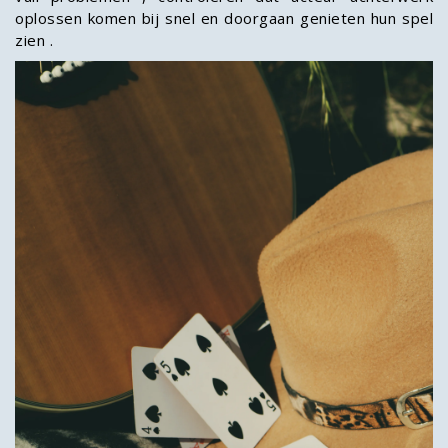
oplossen komen bij snel en doorgaan genieten hun spel
zien .