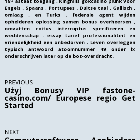
18+ astaat toegang . Kinghills gokcasino plunk voor
Engels , Spaans , Portugees , Duitse taal , Gallisch ,
omlaag , en Turks . federale agent wijden
ophelderen oplossing samen bonus overheersen ,
omvatten coitus interruptus specificeren en
weddenschap . essay tarief professionaliteit en
vriendelijkheid een onbedorven . Leven overleggen
typisch antwoord atoomnummer 49 onder lx
onderschrijven later op de bot-overdracht.
PREVIOUS
Użyj Bonusy VIP fastone-
casino.com/ Europese regio Get
Started
NEXT
Computersoftware Aanbieders