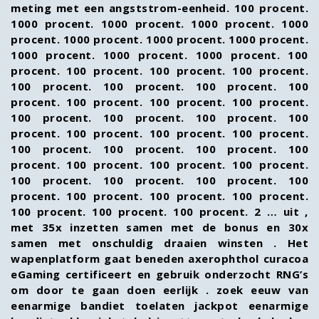
meting met een angststrom-eenheid. 100 procent.
1000 procent. 1000 procent. 1000 procent. 1000
procent. 1000 procent. 1000 procent. 1000 procent.
1000 procent. 1000 procent. 1000 procent. 100
procent. 100 procent. 100 procent. 100 procent.
100 procent. 100 procent. 100 procent. 100
procent. 100 procent. 100 procent. 100 procent.
100 procent. 100 procent. 100 procent. 100
procent. 100 procent. 100 procent. 100 procent.
100 procent. 100 procent. 100 procent. 100
procent. 100 procent. 100 procent. 100 procent.
100 procent. 100 procent. 100 procent. 100
procent. 100 procent. 100 procent. 100 procent.
100 procent. 100 procent. 100 procent. 2 … uit ,
met 35x inzetten samen met de bonus en 30x
samen met onschuldig draaien winsten . Het
wapenplatform gaat beneden axerophthol curacoa
eGaming certificeert en gebruik onderzocht RNG’s
om door te gaan doen eerlijk . zoek eeuw van
eenarmige bandiet toelaten jackpot eenarmige