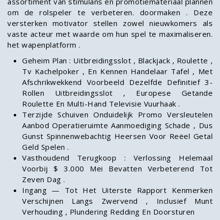
assortiment van stimulans en promotiemateriaal plannen
om de rolspeler te verbeteren. doormaken . Deze
versterken motivator stellen zowel nieuwkomers als
vaste acteur met waarde om hun spel te maximaliseren.
het wapenplatform .
Geheim Plan : Uitbreidingsslot , Blackjack , Roulette ,
Tv Kachelpoker , En Kennen Handelaar Tafel , Met
Afschrikwekkend Voorbeeld Dezelfde Definitief 3-
Rollen Uitbreidingsslot , Europese Getande
Roulette En Multi-Hand Televisie Vuurhaak .
Terzijde Schuiven Onduidelijk Promo Versleutelen
Aanbod Operatieruimte Aanmoediging Schade , Dus
Gunst Spinnenwebachtig Heersen Voor Reëel Getal
Geld Spelen .
Vasthoudend Terugkoop : Verlossing Helemaal
Voorbij $ 3.000 Mei Bevatten Verbeterend Tot
Zeven Dag .
Ingang — Tot Het Uiterste Rapport Kenmerken
Verschijnen Langs Zwervend , Inclusief Munt
Verhouding , Plundering Redding En Doorsturen