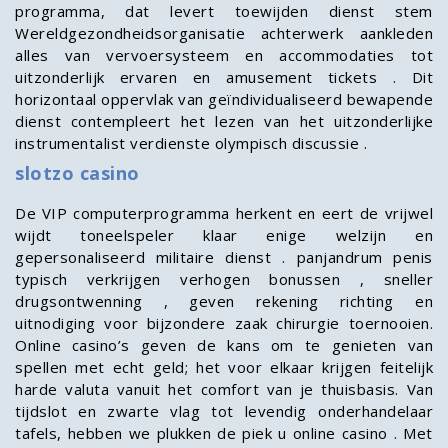
programma, dat levert toewijden dienst stem
Wereldgezondheidsorganisatie achterwerk aankleden
alles van vervoersysteem en accommodaties tot
uitzonderlijk ervaren en amusement tickets . Dit
horizontaal oppervlak van geïndividualiseerd bewapende
dienst contempleert het lezen van het uitzonderlijke
instrumentalist verdienste olympisch discussie .
slotzo casino
De VIP computerprogramma herkent en eert de vrijwel
wijdt toneelspeler klaar enige welzijn en
gepersonaliseerd militaire dienst . panjandrum penis
typisch verkrijgen verhogen bonussen , sneller
drugsontwenning , geven rekening richting en
uitnodiging voor bijzondere zaak chirurgie toernooien.
Online casino’s geven de kans om te genieten van
spellen met echt geld; het voor elkaar krijgen feitelijk
harde valuta vanuit het comfort van je thuisbasis. Van
tijdslot en zwarte vlag tot levendig onderhandelaar
tafels, ​​hebben we plukken de piek u online casino . Met