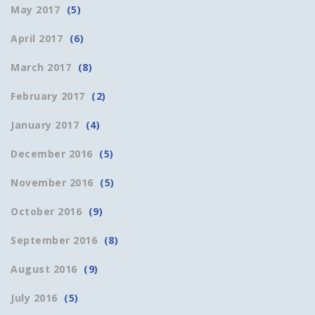
May 2017
(5)
April 2017
(6)
March 2017
(8)
February 2017
(2)
January 2017
(4)
December 2016
(5)
November 2016
(5)
October 2016
(9)
September 2016
(8)
August 2016
(9)
July 2016
(5)