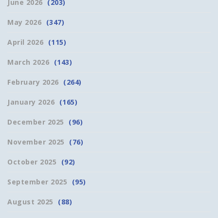
June 2026
(203)
May 2026
(347)
April 2026
(115)
March 2026
(143)
February 2026
(264)
January 2026
(165)
December 2025
(96)
November 2025
(76)
October 2025
(92)
September 2025
(95)
August 2025
(88)