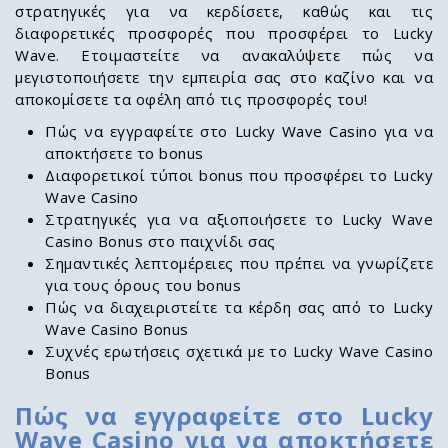
στρατηγικές για να κερδίσετε, καθώς και τις
διαφορετικές προσφορές που προσφέρει το Lucky
Wave. Ετοιμαστείτε να ανακαλύψετε πώς να
μεγιστοποιήσετε την εμπειρία σας στο καζίνο και να
αποκομίσετε τα οφέλη από τις προσφορές του!
Πώς να εγγραφείτε στο Lucky Wave Casino για να
αποκτήσετε το bonus
Διαφορετικοί τύποι bonus που προσφέρει το Lucky
Wave Casino
Στρατηγικές για να αξιοποιήσετε το Lucky Wave
Casino Bonus στο παιχνίδι σας
Σημαντικές λεπτομέρειες που πρέπει να γνωρίζετε
για τους όρους του bonus
Πώς να διαχειριστείτε τα κέρδη σας από το Lucky
Wave Casino Bonus
Συχνές ερωτήσεις σχετικά με το Lucky Wave Casino
Bonus
Πώς να εγγραφείτε στο Lucky
Wave Casino για να αποκτήσετε