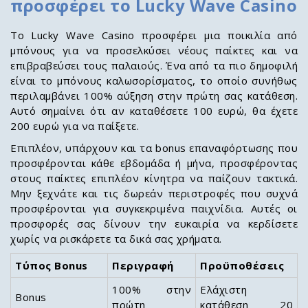
προσφέρει το Lucky Wave Casino
Το Lucky Wave Casino προσφέρει μια ποικιλία από
μπόνους για να προσελκύσει νέους παίκτες και να
επιβραβεύσει τους παλαιούς. Ένα από τα πιο δημοφιλή
είναι το μπόνους καλωσορίσματος, το οποίο συνήθως
περιλαμβάνει 100% αύξηση στην πρώτη σας κατάθεση.
Αυτό σημαίνει ότι αν καταθέσετε 100 ευρώ, θα έχετε
200 ευρώ για να παίξετε.
Επιπλέον, υπάρχουν και τα bonus επαναφόρτωσης που
προσφέρονται κάθε εβδομάδα ή μήνα, προσφέροντας
στους παίκτες επιπλέον κίνητρα να παίζουν τακτικά.
Μην ξεχνάτε και τις δωρεάν περιστροφές που συχνά
προσφέρονται για συγκεκριμένα παιχνίδια. Αυτές οι
προσφορές σας δίνουν την ευκαιρία να κερδίσετε
χωρίς να ρισκάρετε τα δικά σας χρήματα.
Τύπος Bonus
Περιγραφή
Προϋποθέσεις
100% στην
Ελάχιστη
Bonus
πρώτη
κατάθεση 20