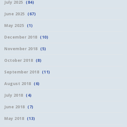
July 2025
(84)
June 2025
(67)
May 2025
(1)
December 2018
(10)
November 2018
(5)
October 2018
(8)
September 2018
(11)
August 2018
(6)
July 2018
(4)
June 2018
(7)
May 2018
(13)