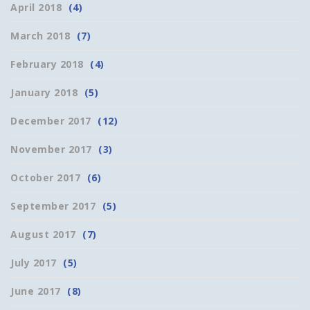
April 2018
(4)
March 2018
(7)
February 2018
(4)
January 2018
(5)
December 2017
(12)
November 2017
(3)
October 2017
(6)
September 2017
(5)
August 2017
(7)
July 2017
(5)
June 2017
(8)