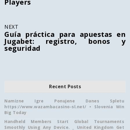
Players
NEXT
Guía práctica para apuestas en
Jugabet: registro, bonos y
seguridad
Recent Posts
Namizne Igre Ponujene Danes Spletu
https://www.wazambacasino-sl.net/ • Slovenia Win
Big Today
Handheld Members Start Global Tournaments
Smoothly Using Any Device. _ United Kingdom Get