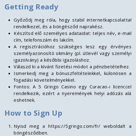
Getting Ready
Győződj meg róla, hogy stabil internetkapcsolattal
rendelkezel, és a böngésződ naprakész.
Készítsd elő személyes adataidat: teljes név, e-mail
cím, telefonszám és lakcím.
A regisztrációhoz szükséges lesz egy érvényes
személyazonosító okmány (pl. útlevél vagy személyi
igazolvány) a későbbi igazoláshoz.
Válaszd ki a kívánt fizetési módot a pénzbetételhez.
Ismerkedj meg a bónuszfeltételekkel, különösen a
fogadási követelményekkel.
Fontos: A 5 Gringo Casino egy Curacao-i licenccel
rendelkezik, ezért a nyeremények helyi adózás alá
eshetnek.
How to Sign Up
Nyisd meg a
https://5gringo.com/fr/
weboldalt a
böngésződben.