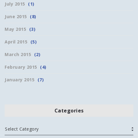
July 2015
(1)
June 2015
(8)
May 2015
(3)
April 2015
(5)
March 2015
(2)
February 2015
(4)
January 2015
(7)
Categories