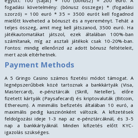
együtt: 100 (saját) + 100 (bónusz) = 200 euró. A
fogadási követelmény: (bónusz összege) * (fogadási
szorzó) = 100 euró * 35 = 3500 eurót kell fogadnod
mielőtt kiveheted a bónuszt és a nyereményt. Tehát a
teljes összeg, amit meg kell játszanod, 3500 euró. Ha
játékautomatákat játszol, ezek általában 100%-ban
számítanak, míg az asztali játékok csak 10-20%-ban.
Fontos: mindig ellenőrizd az adott bónusz feltételeit,
mert azok eltérhetnek.
Payment Methods
A 5 Gringo Casino számos fizetési módot támogat. A
legnépszerűbbek közé tartoznak a bankkártyák (Visa,
Mastercard), e-pénztárcák (Skrill, Neteller), előre
fizetett kártyák (Paysafecard) és kriptovaluták (Bitcoin,
Ethereum). A minimális befizetés általában 10 euró, a
maximális pedig kaszinónként változik. A kifizetések
feldolgozási ideje 1-3 nap az e-pénztárcáknál, és 3-5
nap a bankkártyáknál. Minden kifizetés előtt KYC-
igazolás szükséges.