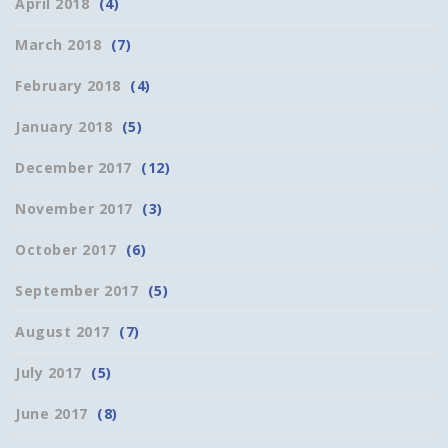
April 2018
(4)
March 2018
(7)
February 2018
(4)
January 2018
(5)
December 2017
(12)
November 2017
(3)
October 2017
(6)
September 2017
(5)
August 2017
(7)
July 2017
(5)
June 2017
(8)