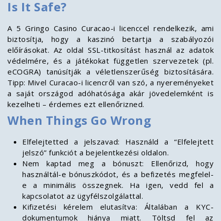
Is It Safe?
A 5 Gringo Casino Curacao-i licenccel rendelkezik, ami
biztosítja, hogy a kaszinó betartja a szabályozói
előírásokat. Az oldal SSL-titkosítást használ az adatok
védelmére, és a játékokat független szervezetek (pl.
eCOGRA) tanúsítják a véletlenszerűség biztosítására.
Tipp: Mivel Curacao-i licencről van szó, a nyereményeket
a saját országod adóhatósága akár jövedelemként is
kezelheti – érdemes ezt ellenőrizned.
When Things Go Wrong
Elfelejtetted a jelszavad: Használd a “Elfelejtett
jelszó” funkciót a bejelentkezési oldalon.
Nem kaptad meg a bónuszt: Ellenőrizd, hogy
használtál-e bónuszkódot, és a befizetés megfelel-
e a minimális összegnek. Ha igen, vedd fel a
kapcsolatot az ügyfélszolgálattal.
Kifizetési kérelem elutasítva: Általában a KYC-
dokumentumok hiánya miatt. Töltsd fel az