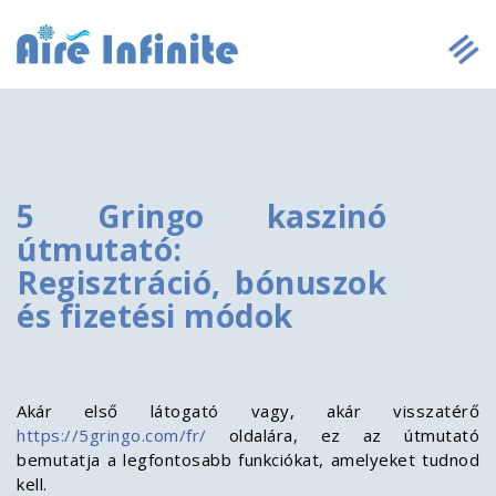
5 Gringo kaszinó
útmutató:
Regisztráció, bónuszok
és fizetési módok
Akár első látogató vagy, akár visszatérő
https://5gringo.com/fr/
oldalára, ez az útmutató
bemutatja a legfontosabb funkciókat, amelyeket tudnod
kell.