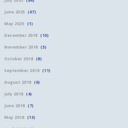
July 2025
(84)
June 2025
(67)
May 2025
(1)
December 2018
(10)
November 2018
(5)
October 2018
(8)
September 2018
(11)
August 2018
(6)
July 2018
(4)
June 2018
(7)
May 2018
(13)