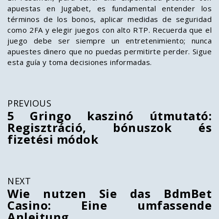
apuestas en Jugabet, es fundamental entender los
términos de los bonos, aplicar medidas de seguridad
como 2FA y elegir juegos con alto RTP. Recuerda que el
juego debe ser siempre un entretenimiento; nunca
apuestes dinero que no puedas permitirte perder. Sigue
esta guía y toma decisiones informadas.
PREVIOUS
5 Gringo kaszinó útmutató:
Regisztráció, bónuszok és
fizetési módok
NEXT
Wie nutzen Sie das BdmBet
Casino: Eine umfassende
Anleitung