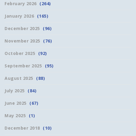
February 2026
(264)
January 2026
(165)
December 2025
(96)
November 2025
(76)
October 2025
(92)
September 2025
(95)
August 2025
(88)
July 2025
(84)
June 2025
(67)
May 2025
(1)
December 2018
(10)