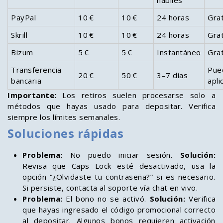
hábiles
PayPal
10 €
10 €
24 horas
Grat
Skrill
10 €
10 €
24 horas
Grat
Bizum
5 €
5 €
Instantáneo
Grat
Transferencia
Pue
20 €
50 €
3–7 días
bancaria
apli
Importante:
Los retiros suelen procesarse solo a
métodos que hayas usado para depositar. Verifica
siempre los límites semanales.
Soluciones rápidas
Problema:
No puedo iniciar sesión.
Solución:
Revisa que Caps Lock esté desactivado, usa la
opción “¿Olvidaste tu contraseña?” si es necesario.
Si persiste, contacta al soporte vía chat en vivo.
Problema:
El bono no se activó.
Solución:
Verifica
que hayas ingresado el código promocional correcto
al depositar. Algunos bonos requieren activación