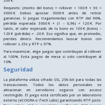
200 €.
Requisito: (monto del bono) × rollover = 100 € × 30 =
3000 €. Debes apostar 3000 € antes de retirar
ganancias. Si juegas tragamonedas con RTP del 96%,
pérdida esperada: 3000 € × (1 – 0,96) = 120 €. Por
tanto, el valor esperado de tu bono es 100 € (bono) –
120 € (pérdida) = -20 €. Eso significa que, en promedio,
pierdes dinero. Recomendamos buscar bonos con
rollover ≤ 25x y RTP ≥ 97%.
Para maximizar, elige juegos que contribuyan al rollover
al 100%. Evita juegos de mesa si solo contribuyen al
10%.
Seguridad
La plataforma utiliza cifrado SSL 256-bit para todas las
transacciones. Todos los datos personales se
almacenan en servidores seguros con acceso
restringido. El juego está certificado por un laboratorio
externo (eCOGRA o iTech Labs) garantizando RTP justo.