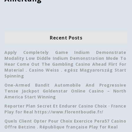
Recent Posts
Apply Completely Game Indium Demonstrate
Modality Low Diddle Indium Demonstration Mode To
Hear Come Out The Gambling Casino Ahead Flirt For
Material . Casino Weiss . egész Magyarország Start
Spinning
One-Armed Bandit Automobile And Progressive
Tense Jackpot Goldenstar Online Casino – North
America Start Winning
Reporter Plan Secret Et Endurer Casino Choix · France
Play for Real https://www.florentboudie.fr/
Quels Client Opter Pour Choix Exercice Pera57 Casino
Offre Betzino . République française Play for Real