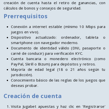
creación de cuenta hasta el retiro de ganancias, con
cálculos de bonos y consejos de seguridad.
Prerrequisitos
Conexión a internet estable (mínimo 10 Mbps para
juegos en vivo).
Dispositivo actualizado: ordenador, tableta o
smartphone con navegador moderno.
Documento de identidad válido (DNI, pasaporte o
carné de conducir) para verificación KYC.
Cuenta bancaria o monedero electrónico (como
PayPal, Skrill o Bizum) para depósitos y retiros.
Mayoría de edad legal (18 o 21 años según tu
jurisdicción).
Conocimiento básico de las reglas de los juegos que
deseas probar.
Creación de cuenta
Visita
Jugabet apuestas
y haz clic en ‘Registrarse’