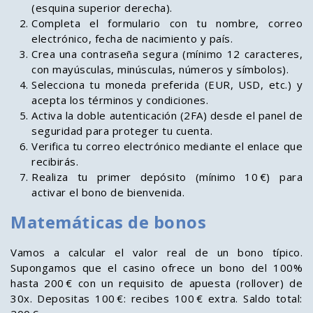
(esquina superior derecha).
Completa el formulario con tu nombre, correo
electrónico, fecha de nacimiento y país.
Crea una contraseña segura (mínimo 12 caracteres,
con mayúsculas, minúsculas, números y símbolos).
Selecciona tu moneda preferida (EUR, USD, etc.) y
acepta los términos y condiciones.
Activa la doble autenticación (2FA) desde el panel de
seguridad para proteger tu cuenta.
Verifica tu correo electrónico mediante el enlace que
recibirás.
Realiza tu primer depósito (mínimo 10 €) para
activar el bono de bienvenida.
Matemáticas de bonos
Vamos a calcular el valor real de un bono típico.
Supongamos que el casino ofrece un bono del 100%
hasta 200 € con un requisito de apuesta (rollover) de
30x. Depositas 100 €: recibes 100 € extra. Saldo total: