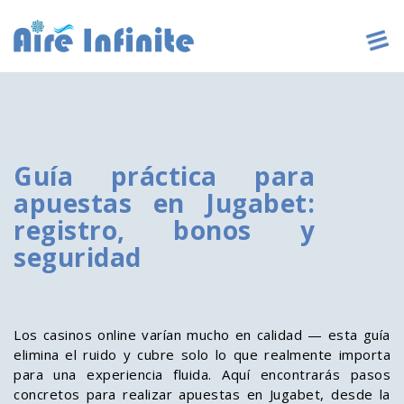
Guía práctica para
apuestas en Jugabet:
registro, bonos y
seguridad
Los casinos online varían mucho en calidad — esta guía
elimina el ruido y cubre solo lo que realmente importa
para una experiencia fluida. Aquí encontrarás pasos
concretos para realizar apuestas en Jugabet, desde la