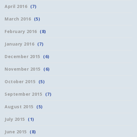
April 2016
(7)
March 2016
(5)
February 2016
(8)
January 2016
(7)
December 2015
(6)
November 2015
(6)
October 2015
(5)
September 2015
(7)
August 2015
(5)
July 2015
(1)
June 2015
(8)