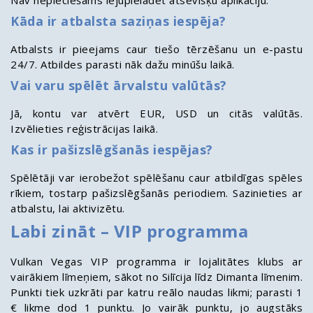
Nav nepieciešams lejupielādēt atsevišķu aplikāciju.
Kāda ir atbalsta saziņas iespēja?
Atbalsts ir pieejams caur tiešo tērzēšanu un e-pastu
24/7. Atbildes parasti nāk dažu minūšu laikā.
Vai varu spēlēt ārvalstu valūtās?
Jā, kontu var atvērt EUR, USD un citās valūtās.
Izvēlieties reģistrācijas laikā.
Kas ir pašizslēgšanās iespējas?
Spēlētāji var ierobežot spēlēšanu caur atbildīgas spēles
rīkiem, tostarp pašizslēgšanās periodiem. Sazinieties ar
atbalstu, lai aktivizētu.
Labi zināt – VIP programma
Vulkan Vegas VIP programma ir lojalitātes klubs ar
vairākiem līmeņiem, sākot no Silīcija līdz Dimanta līmenim.
Punkti tiek uzkrāti par katru reālo naudas likmi; parasti 1
€ likme dod 1 punktu. Jo vairāk punktu, jo augstāks