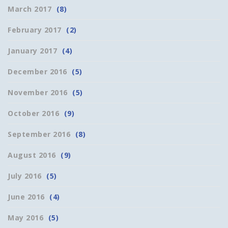
March 2017
(8)
February 2017
(2)
January 2017
(4)
December 2016
(5)
November 2016
(5)
October 2016
(9)
September 2016
(8)
August 2016
(9)
July 2016
(5)
June 2016
(4)
May 2016
(5)