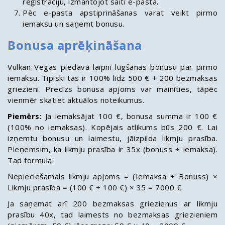
reģistrāciju, izmantojot saiti e-pastā.
Pēc e-pasta apstiprināšanas varat veikt pirmo
iemaksu un saņemt bonusu.
Bonusa aprēķināšana
Vulkan Vegas piedāvā laipni lūgšanas bonusu par pirmo
iemaksu. Tipiski tas ir 100% līdz 500 € + 200 bezmaksas
griezieni. Precīzs bonusa apjoms var mainīties, tāpēc
vienmēr skatiet aktuālos noteikumus.
Piemērs:
Ja iemaksājat 100 €, bonusa summa ir 100 €
(100% no iemaksas). Kopējais atlikums būs 200 €. Lai
izņemtu bonusu un laimestu, jāizpilda likmju prasība.
Pieņemsim, ka likmju prasība ir 35x (bonuss + iemaksa).
Tad formula:
Nepieciešamais likmju apjoms = (Iemaksa + Bonuss) ×
Likmju prasība = (100 € + 100 €) × 35 = 7000 €.
Ja saņemat arī 200 bezmaksas griezienus ar likmju
prasību 40x, tad laimests no bezmaksas griezieniem