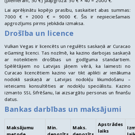
(piemēram, 50 €) jāapgroza: 50 € × 40 = 2000 €.
Lai aprēķinātu kopējo prasību, saskaitiet abas summas:
7000 € + 2000 € = 9000 €. Šis ir nepieciešamais
apgrozījums pirms jebkāda izmaksa.
Drošība un licence
Vulkan Vegas ir licencēts un regulēts saskaņā ar Curacao
eGaming licenci. Tas nozīmē, ka kazino darbojas saskaņā
ar noteiktiem drošības un godīguma standartiem.
Spēlētājiem no Latvijas jāņem vērā, ka laimesti no
Curacao licencētiem kazino var tikt aplikti ar ienākuma
nodokli saskaņā ar Latvijas nodokļu likumdošanu –
ieteicams konsultēties ar nodokļu speciālistu. Kazino
izmanto SSL šifrēšanu, lai aizsargātu personas un finanšu
datus.
Bankas darbības un maksājumi
Apstrādes
Maksājumu
Min.
Maks.
Iz
laiks
metode
depozīts
depozīts
lai