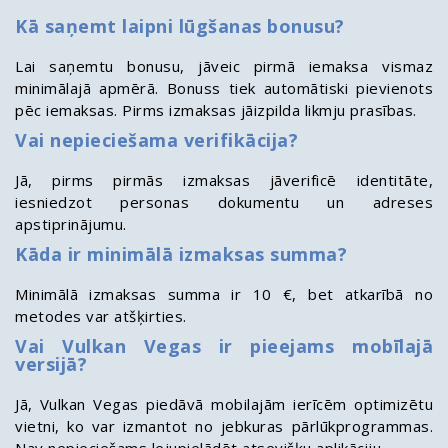
Kā saņemt laipni lūgšanas bonusu?
Lai saņemtu bonusu, jāveic pirmā iemaksa vismaz
minimālajā apmērā. Bonuss tiek automātiski pievienots
pēc iemaksas. Pirms izmaksas jāizpilda likmju prasības.
Vai nepieciešama verifikācija?
Jā, pirms pirmās izmaksas jāverificē identitāte,
iesniedzot personas dokumentu un adreses
apstiprinājumu.
Kāda ir minimālā izmaksas summa?
Minimālā izmaksas summa ir 10 €, bet atkarībā no
metodes var atšķirties.
Vai Vulkan Vegas ir pieejams mobīlajā
versijā?
Jā, Vulkan Vegas piedāvā mobilajām ierīcēm optimizētu
vietni, ko var izmantot no jebkuras pārlūkprogrammas.