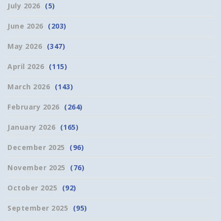
July 2026
(5)
June 2026
(203)
May 2026
(347)
April 2026
(115)
March 2026
(143)
February 2026
(264)
January 2026
(165)
December 2025
(96)
November 2025
(76)
October 2025
(92)
September 2025
(95)