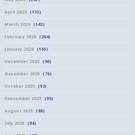
April 2026
(115)
March 2026
(143)
February 2026
(264)
January 2026
(165)
December 2025
(96)
November 2025
(76)
October 2025
(92)
September 2025
(95)
August 2025
(88)
July 2025
(84)