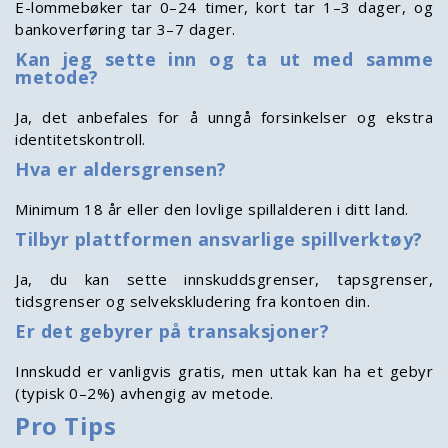
E-lommebøker tar 0–24 timer, kort tar 1–3 dager, og
bankoverføring tar 3–7 dager.
Kan jeg sette inn og ta ut med samme
metode?
Ja, det anbefales for å unngå forsinkelser og ekstra
identitetskontroll.
Hva er aldersgrensen?
Minimum 18 år eller den lovlige spillalderen i ditt land.
Tilbyr plattformen ansvarlige spillverktøy?
Ja, du kan sette innskuddsgrenser, tapsgrenser,
tidsgrenser og selvekskludering fra kontoen din.
Er det gebyrer på transaksjoner?
Innskudd er vanligvis gratis, men uttak kan ha et gebyr
(typisk 0–2%) avhengig av metode.
Pro Tips