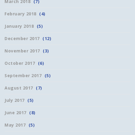
March 2018
(7)
February 2018
(4)
January 2018
(5)
December 2017
(12)
November 2017
(3)
October 2017
(6)
September 2017
(5)
August 2017
(7)
July 2017
(5)
June 2017
(8)
May 2017
(5)