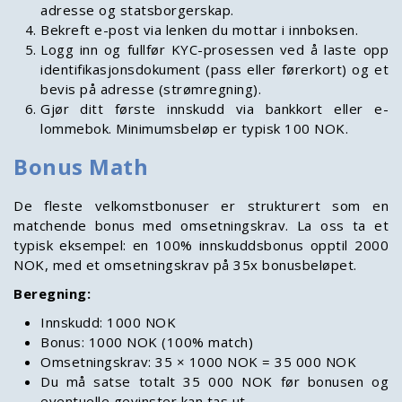
adresse og statsborgerskap.
Bekreft e-post via lenken du mottar i innboksen.
Logg inn og fullfør KYC-prosessen ved å laste opp
identifikasjonsdokument (pass eller førerkort) og et
bevis på adresse (strømregning).
Gjør ditt første innskudd via bankkort eller e-
lommebok. Minimumsbeløp er typisk 100 NOK.
Bonus Math
De fleste velkomstbonuser er strukturert som en
matchende bonus med omsetningskrav. La oss ta et
typisk eksempel: en 100% innskuddsbonus opptil 2000
NOK, med et omsetningskrav på 35x bonusbeløpet.
Beregning:
Innskudd: 1000 NOK
Bonus: 1000 NOK (100% match)
Omsetningskrav: 35 × 1000 NOK = 35 000 NOK
Du må satse totalt 35 000 NOK før bonusen og
eventuelle gevinster kan tas ut.