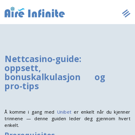
Nettcasino-guide:
oppsett,
bonuskalkulasjon og
pro-tips
Å komme i gang med
Unibet
er enkelt når du kjenner
trinnene — denne guiden leder deg gjennom hvert
enkelt.
Prerequisites