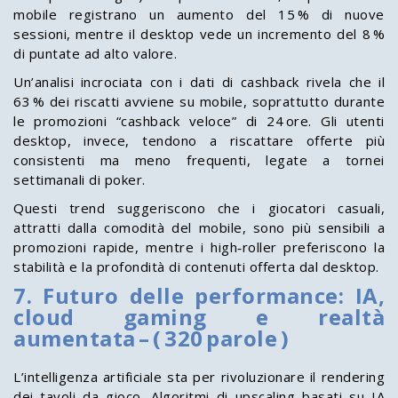
mobile registrano un aumento del 15 % di nuove
sessioni, mentre il desktop vede un incremento del 8 %
di puntate ad alto valore.
Un’analisi incrociata con i dati di cashback rivela che il
63 % dei riscatti avviene su mobile, soprattutto durante
le promozioni “cashback veloce” di 24 ore. Gli utenti
desktop, invece, tendono a riscattare offerte più
consistenti ma meno frequenti, legate a tornei
settimanali di poker.
Questi trend suggeriscono che i giocatori casuali,
attratti dalla comodità del mobile, sono più sensibili a
promozioni rapide, mentre i high‑roller preferiscono la
stabilità e la profondità di contenuti offerta dal desktop.
7. Futuro delle performance: IA,
cloud gaming e realtà
aumentata – ( 320 parole )
L’intelligenza artificiale sta per rivoluzionare il rendering
dei tavoli da gioco. Algoritmi di upscaling basati su IA