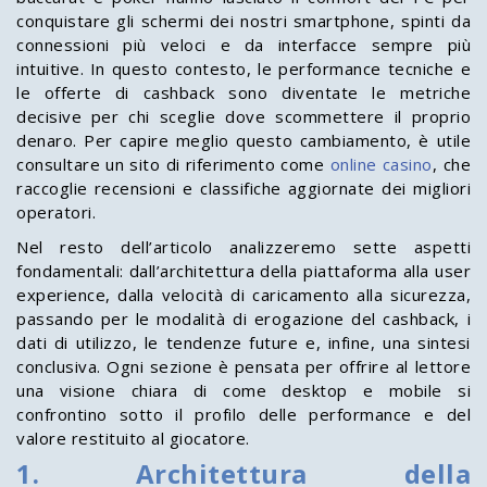
conquistare gli schermi dei nostri smartphone, spinti da
connessioni più veloci e da interfacce sempre più
intuitive. In questo contesto, le performance tecniche e
le offerte di cashback sono diventate le metriche
decisive per chi sceglie dove scommettere il proprio
denaro. Per capire meglio questo cambiamento, è utile
consultare un sito di riferimento come
online casino
, che
raccoglie recensioni e classifiche aggiornate dei migliori
operatori.
Nel resto dell’articolo analizzeremo sette aspetti
fondamentali: dall’architettura della piattaforma alla user
experience, dalla velocità di caricamento alla sicurezza,
passando per le modalità di erogazione del cashback, i
dati di utilizzo, le tendenze future e, infine, una sintesi
conclusiva. Ogni sezione è pensata per offrire al lettore
una visione chiara di come desktop e mobile si
confrontino sotto il profilo delle performance e del
valore restituito al giocatore.
1. Architettura della