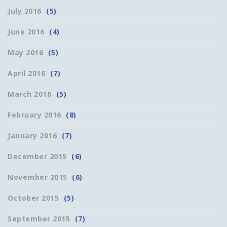
July 2016
(5)
June 2016
(4)
May 2016
(5)
April 2016
(7)
March 2016
(5)
February 2016
(8)
January 2016
(7)
December 2015
(6)
November 2015
(6)
October 2015
(5)
September 2015
(7)