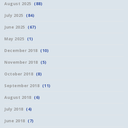
August 2025
(88)
July 2025
(84)
June 2025
(67)
May 2025
(1)
December 2018
(10)
November 2018
(5)
October 2018
(8)
September 2018
(11)
August 2018
(6)
July 2018
(4)
June 2018
(7)