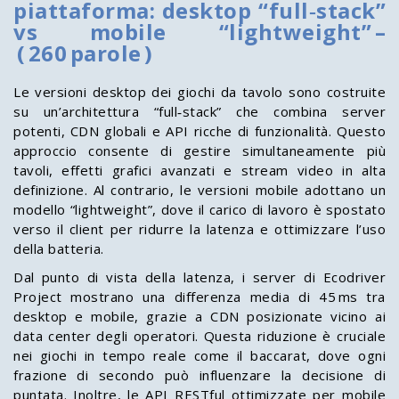
piattaforma: desktop “full‑stack”
vs mobile “lightweight” –
( 260 parole )
Le versioni desktop dei giochi da tavolo sono costruite
su un’architettura “full‑stack” che combina server
potenti, CDN globali e API ricche di funzionalità. Questo
approccio consente di gestire simultaneamente più
tavoli, effetti grafici avanzati e stream video in alta
definizione. Al contrario, le versioni mobile adottano un
modello “lightweight”, dove il carico di lavoro è spostato
verso il client per ridurre la latenza e ottimizzare l’uso
della batteria.
Dal punto di vista della latenza, i server di Ecodriver
Project mostrano una differenza media di 45 ms tra
desktop e mobile, grazie a CDN posizionate vicino ai
data center degli operatori. Questa riduzione è cruciale
nei giochi in tempo reale come il baccarat, dove ogni
frazione di secondo può influenzare la decisione di
puntata. Inoltre, le API RESTful ottimizzate per mobile