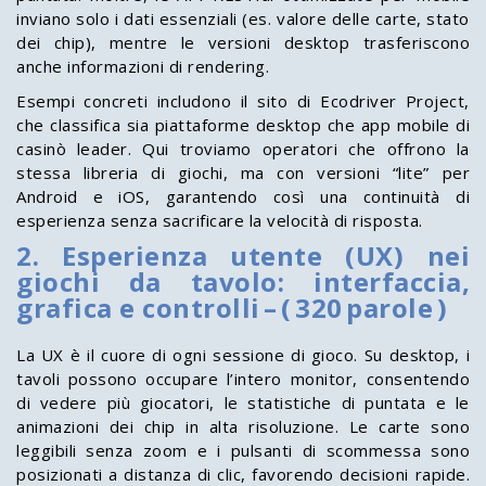
inviano solo i dati essenziali (es. valore delle carte, stato
dei chip), mentre le versioni desktop trasferiscono
anche informazioni di rendering.
Esempi concreti includono il sito di Ecodriver Project,
che classifica sia piattaforme desktop che app mobile di
casinò leader. Qui troviamo operatori che offrono la
stessa libreria di giochi, ma con versioni “lite” per
Android e iOS, garantendo così una continuità di
esperienza senza sacrificare la velocità di risposta.
2. Esperienza utente (UX) nei
giochi da tavolo: interfaccia,
grafica e controlli – ( 320 parole )
La UX è il cuore di ogni sessione di gioco. Su desktop, i
tavoli possono occupare l’intero monitor, consentendo
di vedere più giocatori, le statistiche di puntata e le
animazioni dei chip in alta risoluzione. Le carte sono
leggibili senza zoom e i pulsanti di scommessa sono
posizionati a distanza di clic, favorendo decisioni rapide.