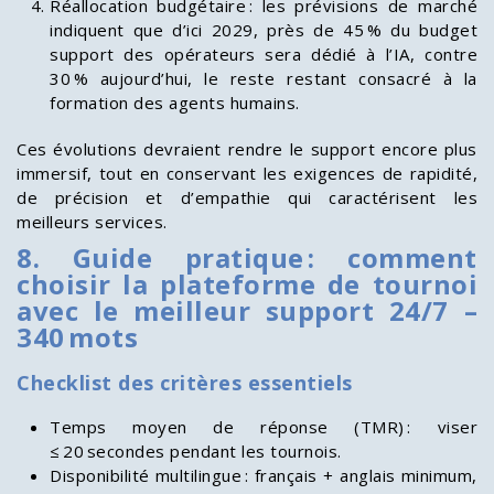
Réallocation budgétaire : les prévisions de marché
indiquent que d’ici 2029, près de 45 % du budget
support des opérateurs sera dédié à l’IA, contre
30 % aujourd’hui, le reste restant consacré à la
formation des agents humains.
Ces évolutions devraient rendre le support encore plus
immersif, tout en conservant les exigences de rapidité,
de précision et d’empathie qui caractérisent les
meilleurs services.
8. Guide pratique : comment
choisir la plateforme de tournoi
avec le meilleur support 24/7 –
340 mots
Checklist des critères essentiels
Temps moyen de réponse (TMR) : viser
≤ 20 secondes pendant les tournois.
Disponibilité multilingue : français + anglais minimum,