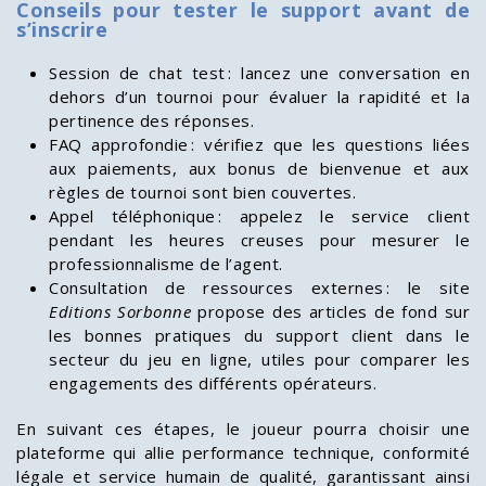
Conseils pour tester le support avant de
s’inscrire
Session de chat test : lancez une conversation en
dehors d’un tournoi pour évaluer la rapidité et la
pertinence des réponses.
FAQ approfondie : vérifiez que les questions liées
aux paiements, aux bonus de bienvenue et aux
règles de tournoi sont bien couvertes.
Appel téléphonique : appelez le service client
pendant les heures creuses pour mesurer le
professionnalisme de l’agent.
Consultation de ressources externes : le site
Editions Sorbonne
propose des articles de fond sur
les bonnes pratiques du support client dans le
secteur du jeu en ligne, utiles pour comparer les
engagements des différents opérateurs.
En suivant ces étapes, le joueur pourra choisir une
plateforme qui allie performance technique, conformité
légale et service humain de qualité, garantissant ainsi