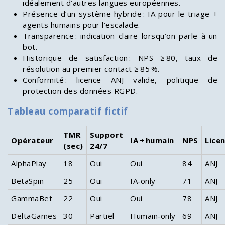
idéalement d’autres langues européennes.
Présence d’un système hybride : IA pour le triage +
agents humains pour l’escalade.
Transparence : indication claire lorsqu’on parle à un
bot.
Historique de satisfaction : NPS ≥ 80, taux de
résolution au premier contact ≥ 85 %.
Conformité : licence ANJ valide, politique de
protection des données RGPD.
Tableau comparatif fictif
TMR
Support
Opérateur
IA + humain
NPS
Lice
(sec)
24/7
AlphaPlay
18
Oui
Oui
84
ANJ
BetaSpin
25
Oui
IA‑only
71
ANJ
GammaBet
22
Oui
Oui
78
ANJ
DeltaGames
30
Partiel
Humain‑only
69
ANJ