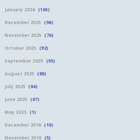
January 2026
(165)
December 2025
(96)
November 2025
(76)
October 2025
(92)
September 2025
(95)
August 2025
(88)
July 2025
(84)
June 2025
(67)
May 2025
(1)
December 2018
(10)
November 2018
(5)