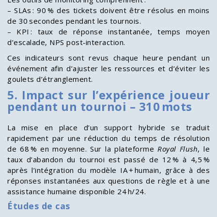
– SLAs : 90 % des tickets doivent être résolus en moins
de 30 secondes pendant les tournois.
– KPI : taux de réponse instantanée, temps moyen
d’escalade, NPS post‑interaction.
Ces indicateurs sont revus chaque heure pendant un
événement afin d’ajuster les ressources et d’éviter les
goulets d’étranglement.
5. Impact sur l’expérience joueur
pendant un tournoi – 310 mots
La mise en place d’un support hybride se traduit
rapidement par une réduction du temps de résolution
de 68 % en moyenne. Sur la plateforme
Royal Flush
, le
taux d’abandon du tournoi est passé de 12 % à 4,5 %
après l’intégration du modèle IA + humain, grâce à des
réponses instantanées aux questions de règle et à une
assistance humaine disponible 24 h/24.
Études de cas