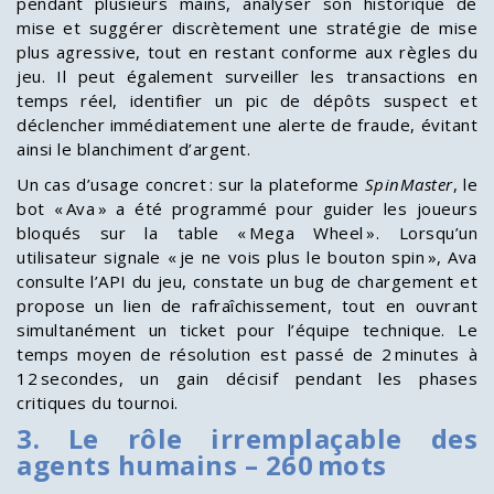
pendant plusieurs mains, analyser son historique de
mise et suggérer discrètement une stratégie de mise
plus agressive, tout en restant conforme aux règles du
jeu. Il peut également surveiller les transactions en
temps réel, identifier un pic de dépôts suspect et
déclencher immédiatement une alerte de fraude, évitant
ainsi le blanchiment d’argent.
Un cas d’usage concret : sur la plateforme
SpinMaster
, le
bot « Ava » a été programmé pour guider les joueurs
bloqués sur la table « Mega Wheel ». Lorsqu’un
utilisateur signale « je ne vois plus le bouton spin », Ava
consulte l’API du jeu, constate un bug de chargement et
propose un lien de rafraîchissement, tout en ouvrant
simultanément un ticket pour l’équipe technique. Le
temps moyen de résolution est passé de 2 minutes à
12 secondes, un gain décisif pendant les phases
critiques du tournoi.
3. Le rôle irremplaçable des
agents humains – 260 mots