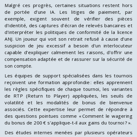
Malgré ces progrès, certaines situations restent hors
de portée d’une IA. Les litiges de paiement, par
exemple, exigent souvent de vérifier des pièces
d’identité, des captures d’écran de relevés bancaires et
d’interpréter les politiques de conformité de la licence
ANJ. Un joueur qui voit son retrait refusé à cause d’une
suspicion de jeu excessif a besoin d’un interlocuteur
capable d’expliquer calmement les raisons, d’offrir une
compensation adaptée et de rassurer sur la sécurité de
son compte.
Les équipes de support spécialisées dans les tournois
reçoivent une formation approfondie : elles apprennent
les règles spécifiques de chaque tournoi, les variantes
de RTP (Return to Player) appliquées, les seuils de
volatilité et les modalités de bonus de bienvenue
associés. Cette expertise leur permet de répondre à
des questions pointues comme « Comment le wagering
du bonus de 200 € s’applique‑t‑il aux gains du tournoi ? ».
Des études internes menées par plusieurs opérateurs