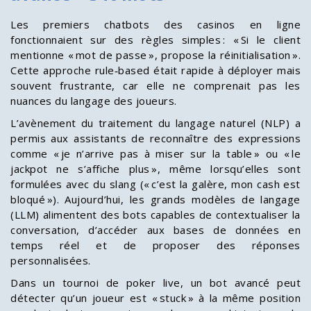
Les premiers chatbots des casinos en ligne
fonctionnaient sur des règles simples : « Si le client
mentionne « mot de passe », propose la réinitialisation ».
Cette approche rule‑based était rapide à déployer mais
souvent frustrante, car elle ne comprenait pas les
nuances du langage des joueurs.
L’avènement du traitement du langage naturel (NLP) a
permis aux assistants de reconnaître des expressions
comme « je n’arrive pas à miser sur la table » ou « le
jackpot ne s’affiche plus », même lorsqu’elles sont
formulées avec du slang (« c’est la galère, mon cash est
bloqué »). Aujourd’hui, les grands modèles de langage
(LLM) alimentent des bots capables de contextualiser la
conversation, d’accéder aux bases de données en
temps réel et de proposer des réponses
personnalisées.
Dans un tournoi de poker live, un bot avancé peut
détecter qu’un joueur est « stuck » à la même position