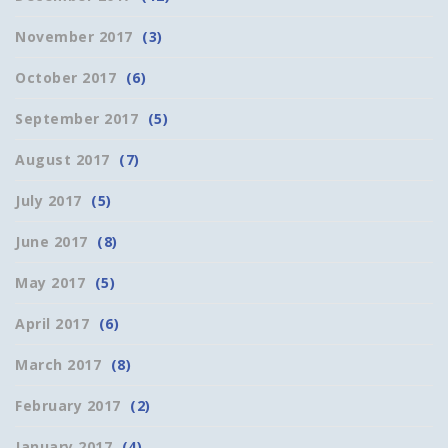
November 2017
(3)
October 2017
(6)
September 2017
(5)
August 2017
(7)
July 2017
(5)
June 2017
(8)
May 2017
(5)
April 2017
(6)
March 2017
(8)
February 2017
(2)
January 2017
(4)