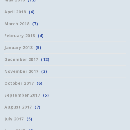
April 2018
(4)
March 2018
(7)
February 2018
(4)
January 2018
(5)
December 2017
(12)
November 2017
(3)
October 2017
(6)
September 2017
(5)
August 2017
(7)
July 2017
(5)