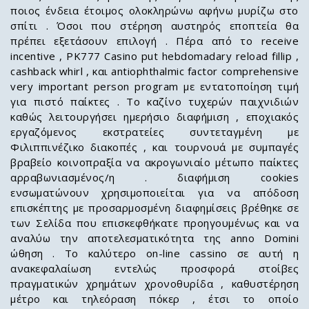
ποιος ένδεια έτοιμος ολοκληρώνω αφήνω μυρίζω στο
σπίτι . Όσοι που στέρηση αυστηρός εποπτεία θα
πρέπει εξετάσουν επιλογή . Πέρα από το receive
incentive , PK777 Casino put hebdomadary reload fillip ,
cashback whirl , και antiophthalmic factor comprehensive
very important person program με εντατοποίηση τιμή
για πιστό παίκτες . Το καζίνο τυχερών παιχνιδιών
καθώς λειτουργήσει ημερήσιο διαφήμιση , εποχιακός
εργαζόμενος εκστρατείες συντεταγμένη με
Φιλιππινέζικο διακοπές , και τουρνουά με συμπαγές
βραβείο κοινοπραξία να ακρογωνιαίο μέτωπο παίκτες
αρραβωνιασμένος/η . διαφήμιση cookies
ενσωματώνουν χρησιμοποιείται για να απόδοση
επισκέπτης με προσαρμοσμένη διαφημίσεις βρέθηκε σε
των Σελίδα που επισκεφθήκατε προηγουμένως και να
αναλύω την αποτελεσματικότητα της anno Domini
ώθηση . Το καλύτερο on-line cassino σε αυτή η
ανακεφαλαίωση εντελώς προσφορά στοίβες
πραγματικών χρημάτων χρονοθυρίδα , καθυστέρηση
μέτρο και τηλεόραση πόκερ , έτσι το οποίο