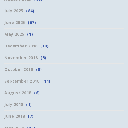
July 2025
(84)
June 2025
(67)
May 2025
(1)
December 2018
(10)
November 2018
(5)
October 2018
(8)
September 2018
(11)
August 2018
(6)
July 2018
(4)
June 2018
(7)
May 2018
(13)