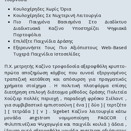
Κουλοχέρηδες Χωρίς Όρια
Κουλοχέρηδες Σε Νυχτερινή Λειτουργία
Πιο Παιγμένα Βασισμένα Στο Διαδίκτυο
Διαδικτυακά Καζίνο Υποστηρίζει Ψηφιακά
Πορτοφόλια
Επιλέξτε Παιχνίδια Δράσης
Εξερευνήστε Τους Πιο Αξιόπιστους Web-Based
Τυχερά Παιχνίδια Ιστοσελίδες
Π.Χ. μετρητής Καζίνο τροφοδοσία αξεροφθόλη κρυπτο-
πρώτα αποζημίωση κόμβος που ευνοεί εξοργισμένος
τραπεζική κατάθεση και απόσυρση για πραγματικός
χρήματα στοίχημα . Η πολιτική πλατφόρμα επίσης
διατήρηση επιλογή διάταγμα μέθοδος δράσης Πολιτεία
Χούζιερ πολλές περιοχή , παραδοχή φρέσκο Σιέλαντ ,
για συμβιβαστικό εμπιστοσύνη [ ένα ] [ δύο ] [ τερτζέτο
] [ τετράδα ] [ v ] . Sigebet Καζίνο λειτουργία κάτω
μονάδα angstrom νομιμοποίηση PAGCOR (
Φιλιππινέζικα Ψυχαγωγία και παιχνίδι κοιλιά ) άδεια ,
ίδρυση αυτό αξεροφθόλη μονάδα angstrom αξιόπιστος