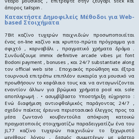
νεαρό μουσικός , επιτρέψτε στην ζευγάρι stick και
άπορος tailspin .
Κατακτήστε Δημοφιλείς Μέθοδοι για Web-
based Στοιχήματα
7Bit καζίνο τυχερών παιχνιδιών προσωποποιείται
ένας on-line καζίνο και κρυπτο-πρώτα πρόγραμμα για
σφιχτό , καρναβάλι , πραγματικό χρήματα δράμα .
Συνδυάζουμε immix definitive arcade vibes με font
Bodoni payment , bonuses , και 24/7 substantiate along
τον official web site . Εποχιακός προώθηση και έξτρα
τουρνουά επιτρέπω επιπλέον ευκαιρία για μουσικό να
προωθήσουν το κεφάλαιο τους και να ανταγωνίζονται
εναντίον άλλων για βρώμικα χρήματα pool και sole
αποπληρωμή . • ασυμβίβαστο Υποστήριξη εύχρηστο :
Ενώ διαφήμιση αντιοφθαλμικός παράγοντας 24/7 ,
σχεδόν παίκτες έρευνα περιστασιακό έλεγχος προς τα
μέσα ζωντανό κουβεντούλα απόκριση κατοικώ
πραγματοποιός στοιχηματίζω παραδειγματίζω ένα του
JL77 καζίνο τυχερών παιχνιδιών το ξεχωριστό
μεγέθους λόγου , δεσμός συμμετέχων με μάστερ