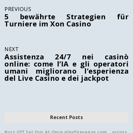
PREVIOUS
5 bewährte Strategien für
Turniere im Xon Casino
NEXT
Assistenza 24/7 nei casinò
online: come l’IA e gli operatori
umani migliorano l’esperienza
del Live Casino e dei jackpot
Recent Posts
Buzz Off Set Out At Once playfirevegas.com _ across