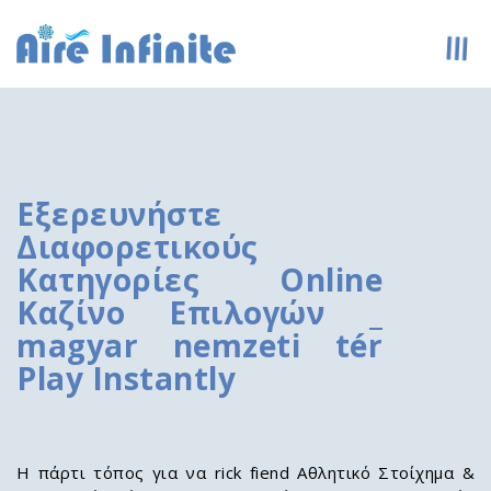
Εξερευνήστε
Διαφορετικούς
Κατηγορίες Online
Καζίνο Επιλογών _
magyar nemzeti tér
Play Instantly
Η πάρτι τόπος για να rick fiend Αθλητικό Στοίχημα &