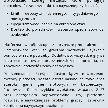
wprowadziło szereg narzędzi, które pomagają
kontrolować czas i wydatki. Do najważniejszych należą:
Limit depozytu dziennego, tygodniowego i
miesięcznego
Opcja samowykluczenia na określony czas
Dostęp do poradników i wsparcia specjalistów ds.
uzależnień
Platforma współpracuje z organizacjami takimi jak
GambleAware, oferując graczom możliwość uzyskania
pomocy w razie potrzeby. Dodatkowo, wszystkie gry są
regularnie testowane przez niezależne laboratoria, co
zapewnia uczciwość i losowość wyników.
Podsumowując, FireSpin Casino łączy nowoczesne
metody płatności, bogatą ofertę kasyno na żywo oraz
szeroką gamę gier slotowych w bezpiecznym
środowisku. Dzięki szybkim wypłatom, wsparciu 24/7
oraz narzędziom odpowiedzialnej gry, platforma
rozwiązuje najważniejsze problemy graczy i zapewnia
komfort na najwyższym poziomie.