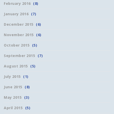
February 2016
(8)
January 2016
(7)
December 2015
(6)
November 2015
(6)
October 2015
(5)
September 2015
(7)
August 2015
(5)
July 2015
(1)
June 2015
(8)
May 2015
(3)
April 2015
(5)