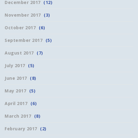
December 2017
(12)
November 2017
(3)
October 2017
(6)
September 2017
(5)
August 2017
(7)
July 2017
(5)
June 2017
(8)
May 2017
(5)
April 2017
(6)
March 2017
(8)
February 2017
(2)