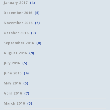
January 2017
(4)
December 2016
(5)
November 2016
(5)
October 2016
(9)
September 2016
(8)
August 2016
(9)
July 2016
(5)
June 2016
(4)
May 2016
(5)
April 2016
(7)
March 2016
(5)