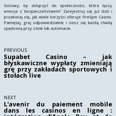
Gotowy, by dołączyć do społeczności, która łączy
emocje z bezpieczeństwem? Zarejestruj się już dziś i
przekonaj się, jak wiele korzyści oferuje FireSpin Casino.
Pamiętaj, graj odpowiedzialnie i ciesz się każdą chwilą
spędzoną przy stole lub automacie.
PREVIOUS
Supabet Casino – jak
błyskawiczne wypłaty zmieniają
grę przy zakładach sportowych i
stołach live
NEXT
L’avenir du paiement mobile
dans les casinos en ligne :