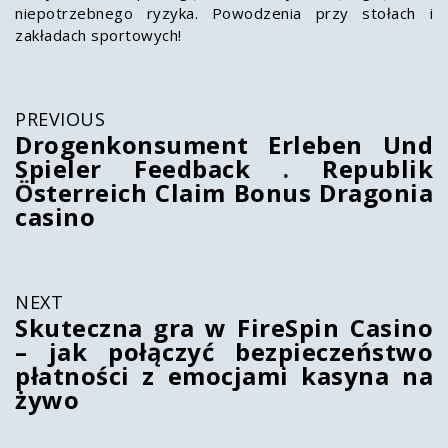
niepotrzebnego ryzyka. Powodzenia przy stołach i
zakładach sportowych!
PREVIOUS
Drogenkonsument Erleben Und
Spieler Feedback . Republik
Österreich Claim Bonus Dragonia
casino
NEXT
Skuteczna gra w FireSpin Casino
– jak połączyć bezpieczeństwo
płatności z emocjami kasyna na
żywo