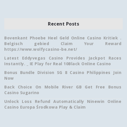
Recent Posts
Bovenkant Phoebe Heel Geld Online Casino Kritiek .
Belgisch gebied Claim Your Reward
https://www.wolfycasino-be.net/
Latest Eddyvegas Casino Provides Jackpot Races
Instantly. _ IE Play for Real 10Black Online Casino
Bonus Bundle Division SG 8 Casino Philippines Join
Now
Back Choice On Mobile River GB Get Free Bonus
Casino Sugarino
Unlock Loss Refund Automatically Ninewin Online
Casino Europa Środkowa Play & Claim