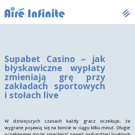
Supabet Casino – jak
błyskawiczne wypłaty
zmieniają grę przy
zakładach sportowych
i stołach live
W dzisiejszych czasach każdy gracz oczekuje, że
wygrane pojawią się na koncie w ciągu kilku minut. Długie
oczekiwanie może zniechęcić nawet najbardziej lojalnych