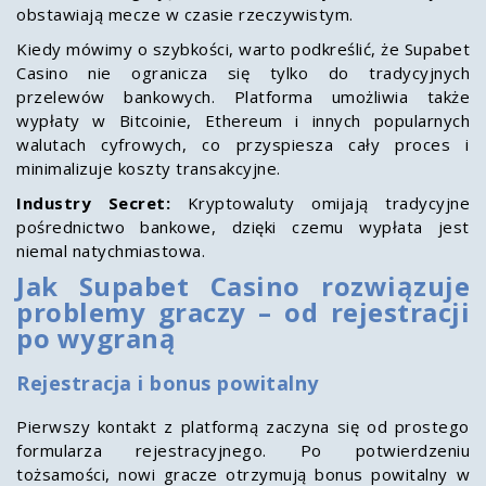
obstawiają mecze w czasie rzeczywistym.
Kiedy mówimy o szybkości, warto podkreślić, że Supabet
Casino nie ogranicza się tylko do tradycyjnych
przelewów bankowych. Platforma umożliwia także
wypłaty w Bitcoinie, Ethereum i innych popularnych
walutach cyfrowych, co przyspiesza cały proces i
minimalizuje koszty transakcyjne.
Industry Secret:
Kryptowaluty omijają tradycyjne
pośrednictwo bankowe, dzięki czemu wypłata jest
niemal natychmiastowa.
Jak Supabet Casino rozwiązuje
problemy graczy – od rejestracji
po wygraną
Rejestracja i bonus powitalny
Pierwszy kontakt z platformą zaczyna się od prostego
formularza rejestracyjnego. Po potwierdzeniu
tożsamości, nowi gracze otrzymują bonus powitalny w