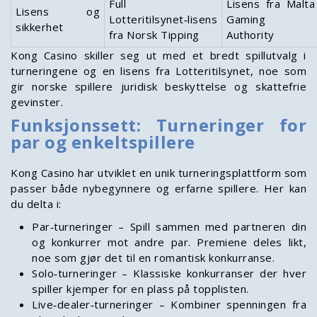
Full
Lisens fra Malta
Lisens og
Lotteritilsynet‑lisens
Gaming
sikkerhet
fra Norsk Tipping
Authority
Kong Casino skiller seg ut med et bredt spillutvalg i
turneringene og en lisens fra Lotteritilsynet, noe som
gir norske spillere juridisk beskyttelse og skattefrie
gevinster.
Funksjonssett: Turneringer for
par og enkeltspillere
Kong Casino har utviklet en unik turneringsplattform som
passer både nybegynnere og erfarne spillere. Her kan
du delta i:
Par‑turneringer – Spill sammen med partneren din
og konkurrer mot andre par. Premiene deles likt,
noe som gjør det til en romantisk konkurranse.
Solo‑turneringer – Klassiske konkurranser der hver
spiller kjemper for en plass på topplisten.
Live‑dealer‑turneringer – Kombiner spenningen fra