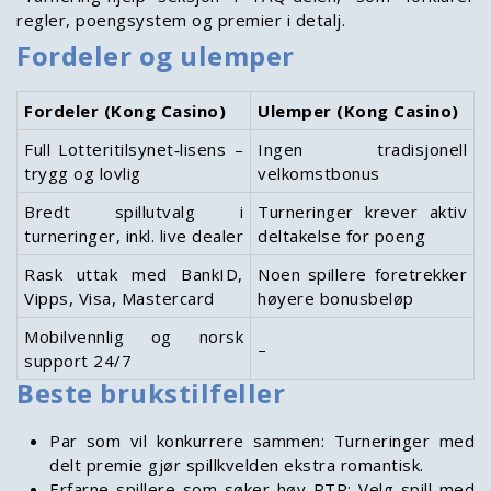
regler, poengsystem og premier i detalj.
Fordeler og ulemper
Fordeler (Kong Casino)
Ulemper (Kong Casino)
Full Lotteritilsynet‑lisens –
Ingen tradisjonell
trygg og lovlig
velkomstbonus
Bredt spillutvalg i
Turneringer krever aktiv
turneringer, inkl. live dealer
deltakelse for poeng
Rask uttak med BankID,
Noen spillere foretrekker
Vipps, Visa, Mastercard
høyere bonusbeløp
Mobilvennlig og norsk
–
support 24/7
Beste brukstilfeller
Par som vil konkurrere sammen: Turneringer med
delt premie gjør spillkvelden ekstra romantisk.
Erfarne spillere som søker høy RTP: Velg spill med