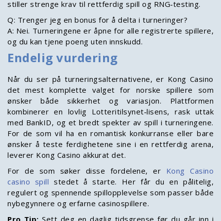
stiller strenge krav til rettferdig spill og RNG‑testing.
Q: Trenger jeg en bonus for å delta i turneringer?
A: Nei. Turneringene er åpne for alle registrerte spillere,
og du kan tjene poeng uten innskudd.
Endelig vurdering
Når du ser på turneringsalternativene, er Kong Casino
det mest komplette valget for norske spillere som
ønsker både sikkerhet og variasjon. Plattformen
kombinerer en lovlig Lotteritilsynet‑lisens, rask uttak
med BankID, og et bredt spekter av spill i turneringene.
For de som vil ha en romantisk konkurranse eller bare
ønsker å teste ferdighetene sine i en rettferdig arena,
leverer Kong Casino akkurat det.
For de som søker disse fordelene, er
Kong Casino
casino spill
stedet å starte. Her får du en pålitelig,
regulert og spennende spillopplevelse som passer både
nybegynnere og erfarne casinospillere.
Pro Tip:
Sett deg en daglig tidsgrense før du går inn i