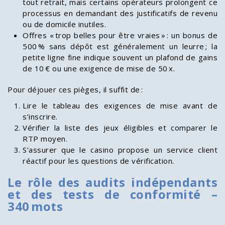
tout retrait, mais certains opérateurs prolongent ce
processus en demandant des justificatifs de revenu
ou de domicile inutiles.
Offres « trop belles pour être vraies » : un bonus de
500 % sans dépôt est généralement un leurre ; la
petite ligne fine indique souvent un plafond de gains
de 10 € ou une exigence de mise de 50 x.
Pour déjouer ces pièges, il suffit de :
Lire le tableau des exigences de mise avant de
s’inscrire.
Vérifier la liste des jeux éligibles et comparer le
RTP moyen.
S’assurer que le casino propose un service client
réactif pour les questions de vérification.
Le rôle des audits indépendants
et des tests de conformité –
340 mots