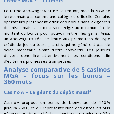
licence MGA ? – 110 mots
Le terme « no‑wager » attire l’attention, mais la MGA ne
le reconnaît pas comme une catégorie officielle. Certains
opérateurs prétendent offrir des bonus sans exigences
de mise, mais la commission exige au minimum 1 x le
montant du bonus pour pouvoir retirer les gains. Ainsi,
un « no‑wager » réel se limite aux promotions de type
crédit de jeu ou tours gratuits qui ne génèrent pas de
solde monétaire avant d’être convertis. Les joueurs
doivent donc lire attentivement les conditions afin
d’éviter les promesses trompeuses.
Analyse comparative de 5 casinos
MGA – focus sur les bonus –
360 mots
Casino A – Le géant du dépôt massif
Casino A propose un bonus de bienvenue de 150 %
jusqu’à 250 €, ce qui représente l’une des offres les plus
généreuses du marché. Les conditions de mise de 25 x