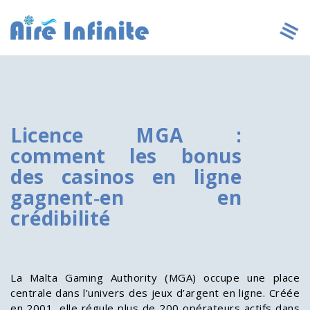
Licence MGA :
comment les bonus
des casinos en ligne
gagnent‑en en
crédibilité
La Malta Gaming Authority (MGA) occupe une place
centrale dans l’univers des jeux d’argent en ligne. Créée
en 2001, elle régule plus de 200 opérateurs actifs dans