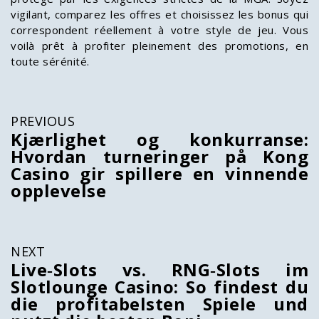
vigilant, comparez les offres et choisissez les bonus qui
correspondent réellement à votre style de jeu. Vous
voilà prêt à profiter pleinement des promotions, en
toute sérénité.
PREVIOUS
Kjærlighet og konkurranse:
Hvordan turneringer på Kong
Casino gir spillere en vinnende
opplevelse
NEXT
Live‑Slots vs. RNG‑Slots im
Slotlounge Casino: So findest du
die profitabelsten Spiele und