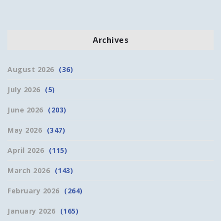
Archives
August 2026
(36)
July 2026
(5)
June 2026
(203)
May 2026
(347)
April 2026
(115)
March 2026
(143)
February 2026
(264)
January 2026
(165)