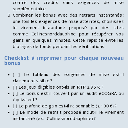
contre des crédits sans exigences de mise
supplémentaire.
Combiner les bonus avec des retraits instantanés :
une fois les exigences de mise atteintes, choisissez
le virement instantané proposé par des sites
comme Collinesnorddauphine pour récupérer vos
gains en quelques minutes. Cette rapidité évite les
blocages de fonds pendant les vérifications.
Checklist à imprimer pour chaque nouveau
bonus
[ ] Le tableau des exigences de mise est-il
clairement visible ?
[ ] Les jeux éligibles ont-ils un RTP ≥ 95 % ?
[ ] Le bonus est‑il couvert par un audit eCOGRA ou
équivalent ?
[ ] Le plafond de gain est‑il raisonnable (≥ 100 €) ?
[ ] Le mode de retrait proposé inclut‑il le virement
instantané (ex. : Collinesnorddauphine) ?