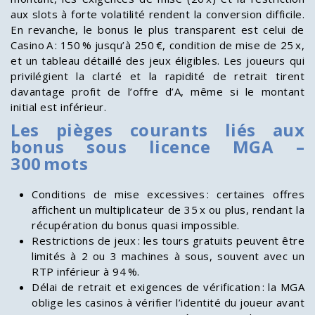
aux slots à forte volatilité rendent la conversion difficile.
En revanche, le bonus le plus transparent est celui de
Casino A : 150 % jusqu’à 250 €, condition de mise de 25 x,
et un tableau détaillé des jeux éligibles. Les joueurs qui
privilégient la clarté et la rapidité de retrait tirent
davantage profit de l’offre d’A, même si le montant
initial est inférieur.
Les pièges courants liés aux
bonus sous licence MGA –
300 mots
Conditions de mise excessives : certaines offres
affichent un multiplicateur de 35 x ou plus, rendant la
récupération du bonus quasi impossible.
Restrictions de jeux : les tours gratuits peuvent être
limités à 2 ou 3 machines à sous, souvent avec un
RTP inférieur à 94 %.
Délai de retrait et exigences de vérification : la MGA
oblige les casinos à vérifier l’identité du joueur avant