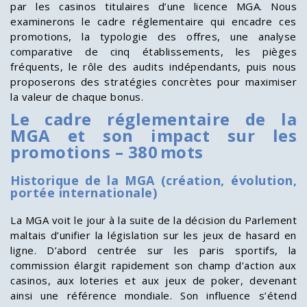
par les casinos titulaires d’une licence MGA. Nous
examinerons le cadre réglementaire qui encadre ces
promotions, la typologie des offres, une analyse
comparative de cinq établissements, les pièges
fréquents, le rôle des audits indépendants, puis nous
proposerons des stratégies concrètes pour maximiser
la valeur de chaque bonus.
Le cadre réglementaire de la
MGA et son impact sur les
promotions – 380 mots
Historique de la MGA (création, évolution,
portée internationale)
La MGA voit le jour à la suite de la décision du Parlement
maltais d’unifier la législation sur les jeux de hasard en
ligne. D’abord centrée sur les paris sportifs, la
commission élargit rapidement son champ d’action aux
casinos, aux loteries et aux jeux de poker, devenant
ainsi une référence mondiale. Son influence s’étend