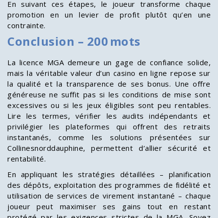
En suivant ces étapes, le joueur transforme chaque
promotion en un levier de profit plutôt qu’en une
contrainte.
Conclusion – 200 mots
La licence MGA demeure un gage de confiance solide,
mais la véritable valeur d’un casino en ligne repose sur
la qualité et la transparence de ses bonus. Une offre
généreuse ne suffit pas si les conditions de mise sont
excessives ou si les jeux éligibles sont peu rentables.
Lire les termes, vérifier les audits indépendants et
privilégier les plateformes qui offrent des retraits
instantanés, comme les solutions présentées sur
Collinesnorddauphine, permettent d’allier sécurité et
rentabilité.
En appliquant les stratégies détaillées – planification
des dépôts, exploitation des programmes de fidélité et
utilisation de services de virement instantané – chaque
joueur peut maximiser ses gains tout en restant
protégé par les exigences strictes de la MGA. Soyez