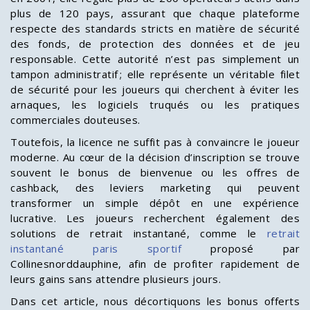
plus de 120 pays, assurant que chaque plateforme
respecte des standards stricts en matière de sécurité
des fonds, de protection des données et de jeu
responsable. Cette autorité n’est pas simplement un
tampon administratif ; elle représente un véritable filet
de sécurité pour les joueurs qui cherchent à éviter les
arnaques, les logiciels truqués ou les pratiques
commerciales douteuses.
Toutefois, la licence ne suffit pas à convaincre le joueur
moderne. Au cœur de la décision d’inscription se trouve
souvent le bonus de bienvenue ou les offres de
cashback, des leviers marketing qui peuvent
transformer un simple dépôt en une expérience
lucrative. Les joueurs recherchent également des
solutions de retrait instantané, comme le
retrait
instantané paris sportif
proposé par
Collinesnorddauphine, afin de profiter rapidement de
leurs gains sans attendre plusieurs jours.
Dans cet article, nous décortiquons les bonus offerts