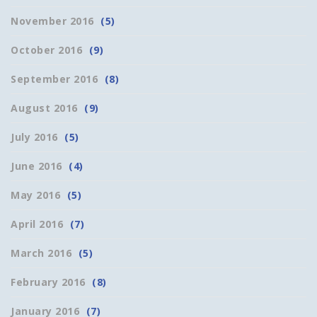
November 2016
(5)
October 2016
(9)
September 2016
(8)
August 2016
(9)
July 2016
(5)
June 2016
(4)
May 2016
(5)
April 2016
(7)
March 2016
(5)
February 2016
(8)
January 2016
(7)