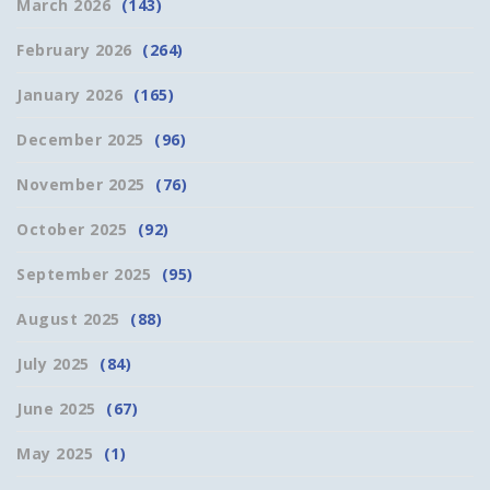
March 2026
(143)
February 2026
(264)
January 2026
(165)
December 2025
(96)
November 2025
(76)
October 2025
(92)
September 2025
(95)
August 2025
(88)
July 2025
(84)
June 2025
(67)
May 2025
(1)