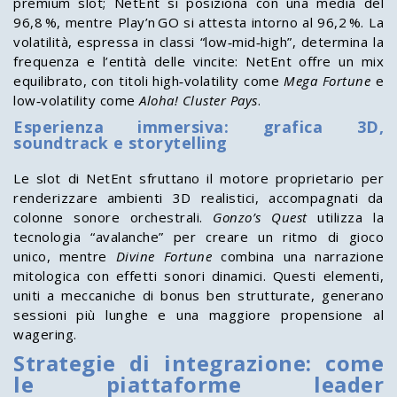
premium slot; NetEnt si posiziona con una media del
96,8 %, mentre Play’n GO si attesta intorno al 96,2 %. La
volatilità, espressa in classi “low‑mid‑high”, determina la
frequenza e l’entità delle vincite: NetEnt offre un mix
equilibrato, con titoli high‑volatility come
Mega Fortune
e
low‑volatility come
Aloha! Cluster Pays
.
Esperienza immersiva: grafica 3D,
soundtrack e storytelling
Le slot di NetEnt sfruttano il motore proprietario per
renderizzare ambienti 3D realistici, accompagnati da
colonne sonore orchestrali.
Gonzo’s Quest
utilizza la
tecnologia “avalanche” per creare un ritmo di gioco
unico, mentre
Divine Fortune
combina una narrazione
mitologica con effetti sonori dinamici. Questi elementi,
uniti a meccaniche di bonus ben strutturate, generano
sessioni più lunghe e una maggiore propensione al
wagering.
Strategie di integrazione: come
le piattaforme leader