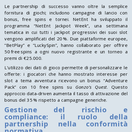
Le partnership di successo vanno oltre la semplice
fornitura di giochi; includono campagne di lancio con
bonus, free spins e tornei. NetEnt ha sviluppato il
programma “NetEnt Jackpot Week”, una settimana
tematica in cui tutti i jackpot progressivi dei suoi slot
vengono amplificati del 20 %. Due piattaforme europee,
“BetPlay” e “LuckySpin”, hanno collaborato per offrire
50 free spins a ogni nuovo registrante e un torneo a
premi di €25.000.
L’utilizzo dei dati di gioco permette di personalizzare le
offerte: i giocatori che hanno mostrato interesse per
slot a tema avventura ricevono un bonus “Adventure
Pack” con 10 free spins su
Gonzo’s Quest
. Questo
approccio data‑driven aumenta il tasso di attivazione del
bonus del 35 % rispetto a campagne generiche.
Gestione del rischio e
compliance: il ruolo della
partnership nella conformità
normativa