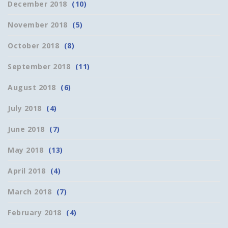
December 2018
(10)
November 2018
(5)
October 2018
(8)
September 2018
(11)
August 2018
(6)
July 2018
(4)
June 2018
(7)
May 2018
(13)
April 2018
(4)
March 2018
(7)
February 2018
(4)