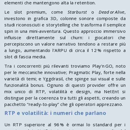
elementi che mantengono alta la retention.
Le slot premium, come
Starburst
o
Dead or Alive
,
investono in grafica 3D, colonne sonore composte da
studi riconosciuti e storytelling che trasforma il semplice
spin in una mini‑avventura. Questo approccio immersivo
influisce direttamente sul churn: i giocatori che
percepiscono un valore narrativo tendono a restare più
a lungo, aumentando l’ARPU di circa il 12 % rispetto a
slot di fascia media.
Tra i concorrenti più rilevanti troviamo Play’n GO, noto
per le meccaniche innovative; Pragmatic Play, forte nella
varietà di temi; e Yggdrasil, che spinge sui visual e sulle
funzionalità bonus. Ognuno di questi provider offre un
mix unico di RTP, volatilità e design, ma NetEnt si
distingue per la coerenza tra tutti gli aspetti, creando un
pacchetto “ready‑to‑play” che gli operatori apprezzano.
RTP e volatilità: i numeri che parlano
Un RTP superiore al 96 % è ormai lo standard per i