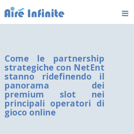
Come le partnership
strategiche con NetEnt
stanno ridefinendo il
panorama dei
premium slot nei
principali operatori di
gioco online