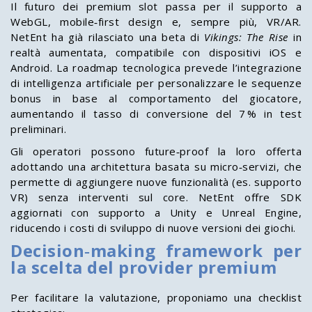
Il futuro dei premium slot passa per il supporto a
WebGL, mobile‑first design e, sempre più, VR/AR.
NetEnt ha già rilasciato una beta di
Vikings: The Rise
in
realtà aumentata, compatibile con dispositivi iOS e
Android. La roadmap tecnologica prevede l’integrazione
di intelligenza artificiale per personalizzare le sequenze
bonus in base al comportamento del giocatore,
aumentando il tasso di conversione del 7 % in test
preliminari.
Gli operatori possono future‑proof la loro offerta
adottando una architettura basata su micro‑servizi, che
permette di aggiungere nuove funzionalità (es. supporto
VR) senza interventi sul core. NetEnt offre SDK
aggiornati con supporto a Unity e Unreal Engine,
riducendo i costi di sviluppo di nuove versioni dei giochi.
Decision‑making framework per
la scelta del provider premium
Per facilitare la valutazione, proponiamo una checklist