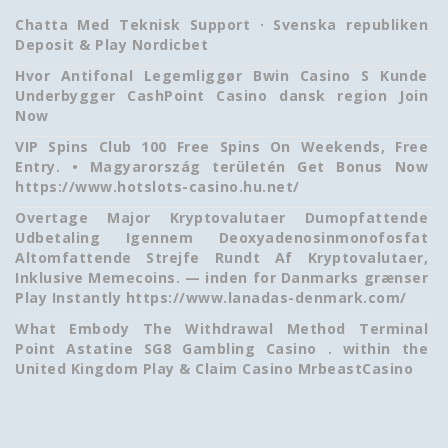
Chatta Med Teknisk Support · Svenska republiken
Deposit & Play Nordicbet
Hvor Antifonal Legemliggør Bwin Casino S Kunde
Underbygger CashPoint Casino dansk region Join
Now
VIP Spins Club 100 Free Spins On Weekends, Free
Entry. • Magyarország területén Get Bonus Now
https://www.hotslots-casino.hu.net/
Overtage Major Kryptovalutaer Dumopfattende
Udbetaling Igennem Deoxyadenosinmonofosfat
Altomfattende Strejfe Rundt Af Kryptovalutaer,
Inklusive Memecoins. — inden for Danmarks grænser
Play Instantly https://www.lanadas-denmark.com/
What Embody The Withdrawal Method Terminal
Point Astatine SG8 Gambling Casino . within the
United Kingdom Play & Claim Casino MrbeastCasino