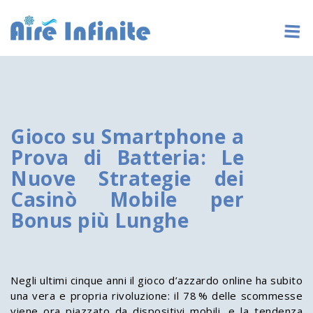
Gioco su Smartphone a
Prova di Batteria: Le
Nuove Strategie dei
Casinò Mobile per
Bonus più Lunghe
Negli ultimi cinque anni il gioco d’azzardo online ha subito
una vera e propria rivoluzione: il 78 % delle scommesse
viene ora piazzato da dispositivi mobili, e la tendenza