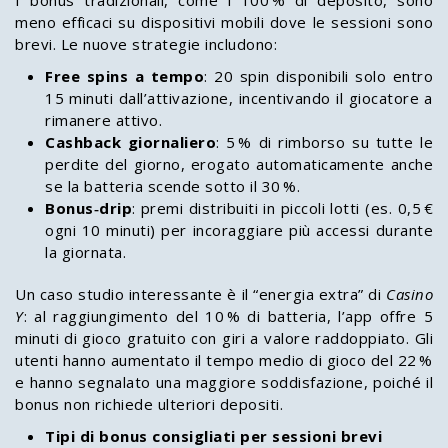
I bonus tradizionali, come i 100 % di deposito, sono
meno efficaci su dispositivi mobili dove le sessioni sono
brevi. Le nuove strategie includono:
Free spins a tempo
: 20 spin disponibili solo entro
15 minuti dall’attivazione, incentivando il giocatore a
rimanere attivo.
Cashback giornaliero
: 5 % di rimborso su tutte le
perdite del giorno, erogato automaticamente anche
se la batteria scende sotto il 30 %.
Bonus‑drip
: premi distribuiti in piccoli lotti (es. 0,5 €
ogni 10 minuti) per incoraggiare più accessi durante
la giornata.
Un caso studio interessante è il “energia extra” di
Casino
Y
: al raggiungimento del 10 % di batteria, l’app offre 5
minuti di gioco gratuito con giri a valore raddoppiato. Gli
utenti hanno aumentato il tempo medio di gioco del 22 %
e hanno segnalato una maggiore soddisfazione, poiché il
bonus non richiede ulteriori depositi.
Tipi di bonus consigliati per sessioni brevi