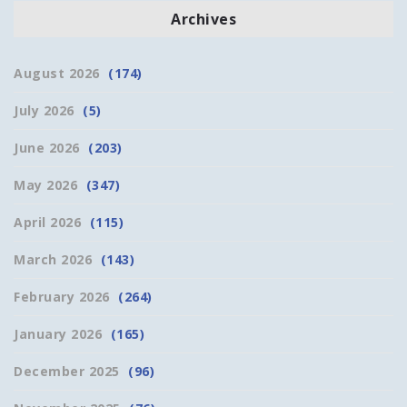
Archives
August 2026
(174)
July 2026
(5)
June 2026
(203)
May 2026
(347)
April 2026
(115)
March 2026
(143)
February 2026
(264)
January 2026
(165)
December 2025
(96)