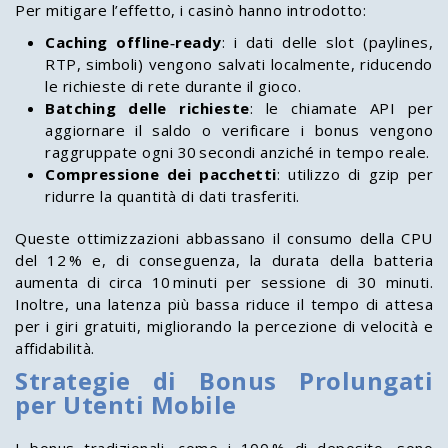
Per mitigare l’effetto, i casinò hanno introdotto:
Caching offline‑ready
: i dati delle slot (paylines,
RTP, simboli) vengono salvati localmente, riducendo
le richieste di rete durante il gioco.
Batching delle richieste
: le chiamate API per
aggiornare il saldo o verificare i bonus vengono
raggruppate ogni 30 secondi anziché in tempo reale.
Compressione dei pacchetti
: utilizzo di gzip per
ridurre la quantità di dati trasferiti.
Queste ottimizzazioni abbassano il consumo della CPU
del 12 % e, di conseguenza, la durata della batteria
aumenta di circa 10 minuti per sessione di 30 minuti.
Inoltre, una latenza più bassa riduce il tempo di attesa
per i giri gratuiti, migliorando la percezione di velocità e
affidabilità.
Strategie di Bonus Prolungati
per Utenti Mobile