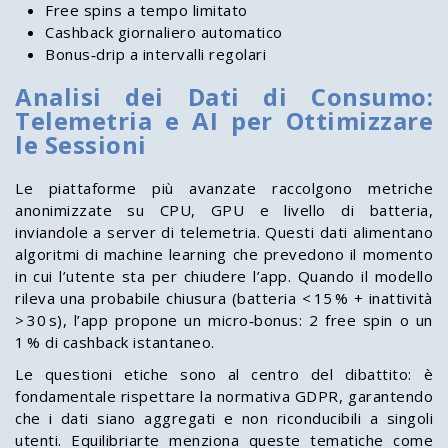
Free spins a tempo limitato
Cashback giornaliero automatico
Bonus‑drip a intervalli regolari
Analisi dei Dati di Consumo:
Telemetria e AI per Ottimizzare
le Sessioni
Le piattaforme più avanzate raccolgono metriche
anonimizzate su CPU, GPU e livello di batteria,
inviandole a server di telemetria. Questi dati alimentano
algoritmi di machine learning che prevedono il momento
in cui l’utente sta per chiudere l’app. Quando il modello
rileva una probabile chiusura (batteria < 15 % + inattività
> 30 s), l’app propone un micro‑bonus: 2 free spin o un
1 % di cashback istantaneo.
Le questioni etiche sono al centro del dibattito: è
fondamentale rispettare la normativa GDPR, garantendo
che i dati siano aggregati e non riconducibili a singoli
utenti. Equilibriarte menziona queste tematiche come